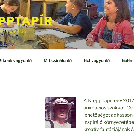
PPTAPÍR
et, animáció
Kiknek vagyunk?
Mit csinálunk?
Hol vagyunk?
Galéri
A KreppTapír egy 2017 
animációs szakkör. Cél
lehetőséget adhasson 
inspiráló környezetéb
kreatív fantáziájának é