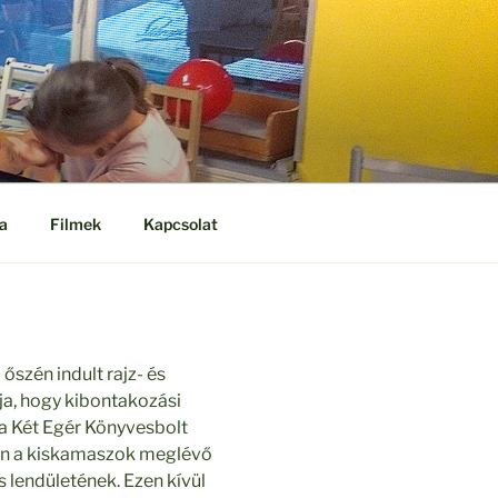
a
Filmek
Kapcsolat
őszén indult rajz- és
ja, hogy kibontakozási
a Két Egér Könyvesbolt
en a kiskamaszok meglévő
s lendületének. Ezen kívül