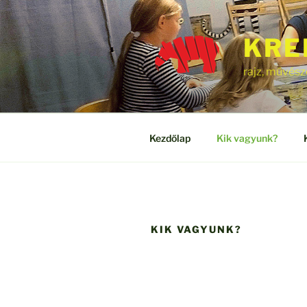
Tartalomhoz
KRE
rajz, művész
Kezdőlap
Kik vagyunk?
KIK VAGYUNK?