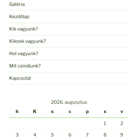
Galéria
Kezdőlap
Kik vagyunk?
Kiknek vagyunk?
Hol vagyunk?
Mit csinálunk?
Kapcsolat
2026. augusztus
h
K
s
c
p
s
v
1
2
3
4
5
6
7
8
9