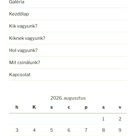
Galéria
Kezdőlap
Kik vagyunk?
Kiknek vagyunk?
Hol vagyunk?
Mit csinálunk?
Kapcsolat
2026. augusztus
h
K
s
c
p
s
v
1
2
3
4
5
6
7
8
9