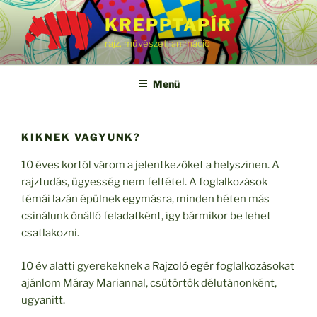
Tartalomhoz
KREPPTAPÍR
rajz, művészet, animáció
Menü
KIKNEK VAGYUNK?
10 éves kortól várom a jelentkezőket a helyszínen. A
rajztudás, ügyesség nem feltétel. A foglalkozások
témái lazán épülnek egymásra, minden héten más
csinálunk önálló feladatként, így bármikor be lehet
csatlakozni.
10 év alatti gyerekeknek a
Rajzoló egér
foglalkozásokat
ajánlom Máray Mariannal, csütörtök délutánonként,
ugyanitt.