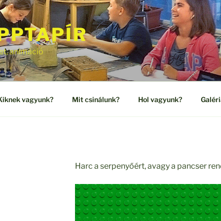
PPTAPÍR
et, animáció
Kiknek vagyunk?
Mit csinálunk?
Hol vagyunk?
Galéri
Harc a serpenyőért, avagy a pancser re