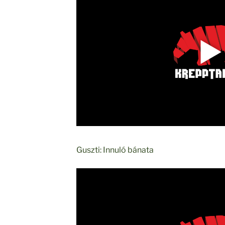
Guszti: Innuló bánata