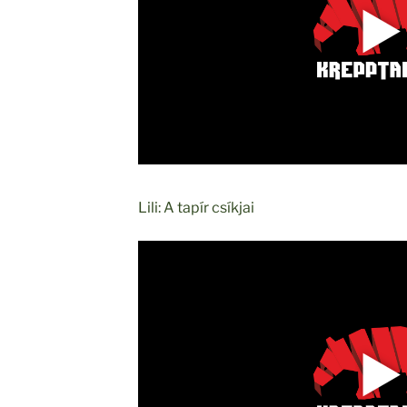
Lili: A tapír csíkjai