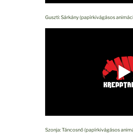
Guszti: Sárkány (papírkivágásos animác
Szonja: Táncosnő (papírkivágásos anim