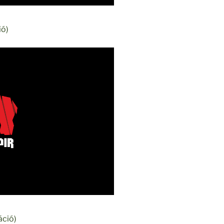
ió)
áció)