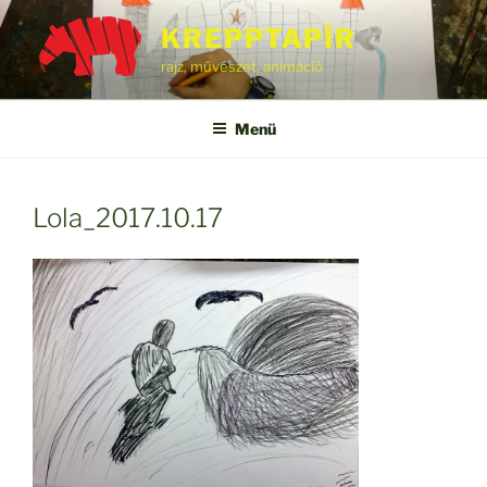
Tartalomhoz
KREPPTAPÍR
rajz, művészet, animáció
Menü
Lola_2017.10.17