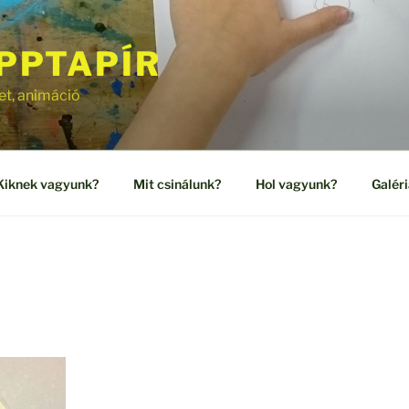
PPTAPÍR
et, animáció
Kiknek vagyunk?
Mit csinálunk?
Hol vagyunk?
Galéri