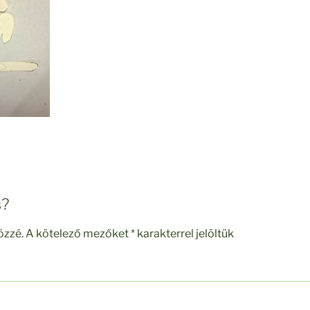
s?
özzé.
A kötelező mezőket
*
karakterrel jelöltük