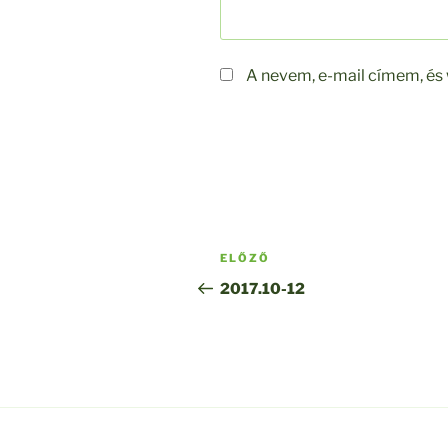
A nevem, e-mail címem, é
Bejegyzés
Korábbi
ELŐZŐ
navigáció
bejegyzés
2017.10-12