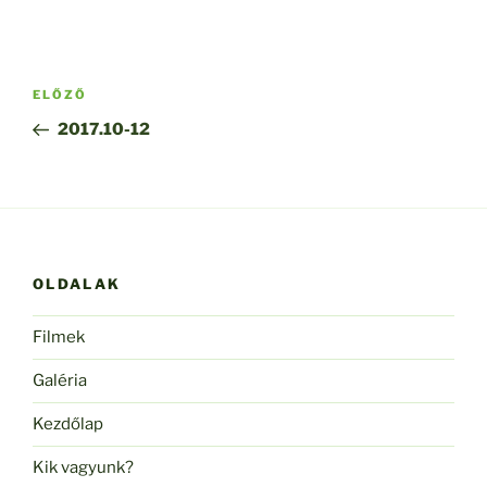
Bejegyzés
Korábbi
ELŐZŐ
navigáció
bejegyzés
2017.10-12
OLDALAK
Filmek
Galéria
Kezdőlap
Kik vagyunk?