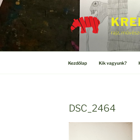
Tartalomhoz
KRE
rajz, művész
Kezdőlap
Kik vagyunk?
DSC_2464