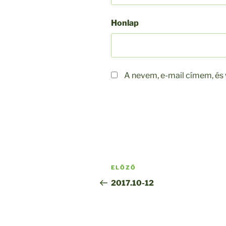
Honlap
A nevem, e-mail címem, é
Bejegyzés
Korábbi
ELŐZŐ
navigáció
bejegyzés
2017.10-12