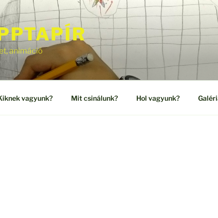
PPTAPÍR
et, animáció
Kiknek vagyunk?
Mit csinálunk?
Hol vagyunk?
Galéri