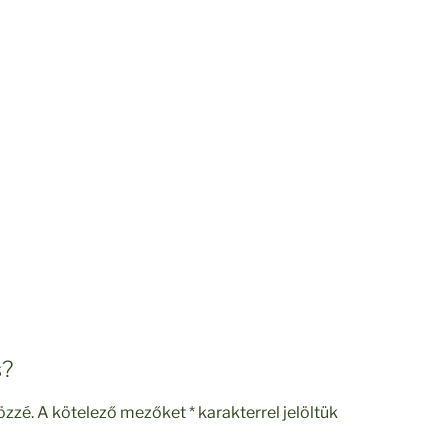
s?
özzé.
A kötelező mezőket
*
karakterrel jelöltük