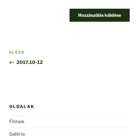
Bejegyzés
Korábbi
ELŐZŐ
navigáció
bejegyzés
2017.10-12
OLDALAK
Filmek
Galéria