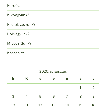
Kezdőlap
Kik vagyunk?
Kiknek vagyunk?
Hol vagyunk?
Mit csinálunk?
Kapcsolat
2026. augusztus
h
K
s
c
p
s
v
1
2
3
4
5
6
7
8
9
10
11
12
13
14
15
16