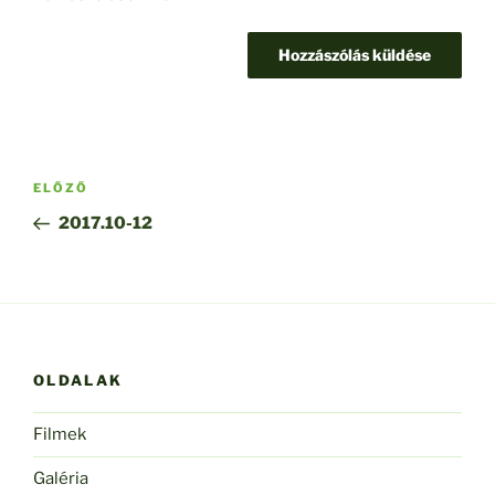
Bejegyzés
Korábbi
ELŐZŐ
navigáció
bejegyzés
2017.10-12
OLDALAK
Filmek
Galéria