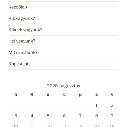
Kezdőlap
Kik vagyunk?
Kiknek vagyunk?
Hol vagyunk?
Mit csinálunk?
Kapcsolat
2026. augusztus
h
K
s
c
p
s
v
1
2
3
4
5
6
7
8
9
10
11
12
13
14
15
16