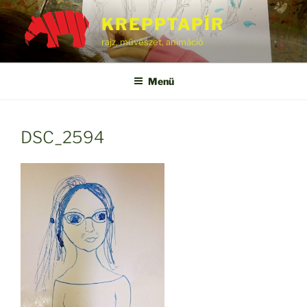
Tartalomhoz
KREPPTAPÍR
rajz, művészet, animáció
Menü
DSC_2594