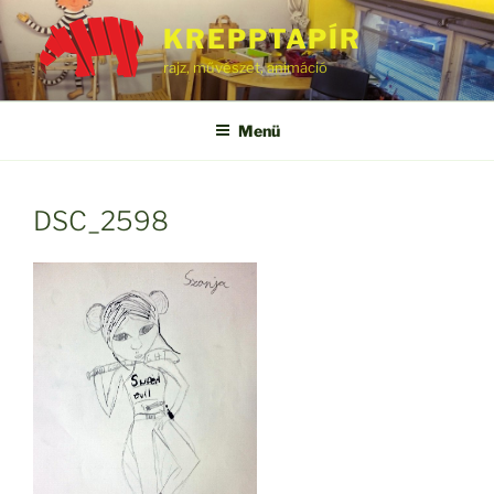
Tartalomhoz
KREPPTAPÍR
rajz, művészet, animáció
Menü
DSC_2598