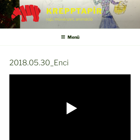
Tartalomhoz
KREPPTAPÍR
rajz, művészet, animáció
Menü
2018.05.30_Enci