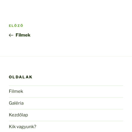
Bejegyzés
Korábbi
ELŐZŐ
navigáció
bejegyzés
Filmek
OLDALAK
Filmek
Galéria
Kezdőlap
Kik vagyunk?