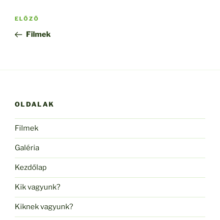
Bejegyzés
Korábbi
ELŐZŐ
navigáció
bejegyzés
Filmek
OLDALAK
Filmek
Galéria
Kezdőlap
Kik vagyunk?
Kiknek vagyunk?