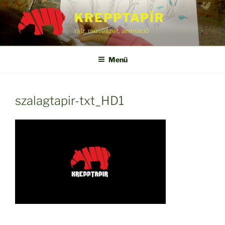
Tartalomhoz
KREPPTAPÍR
rajz, művészet, animáció
Menü
szalagtapir-txt_HD1